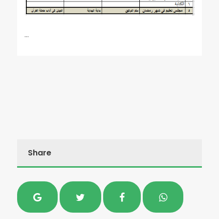
...
Share