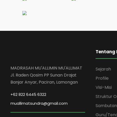
Tentang
MADRASAH MU'ALLIMIN MU'ALLIMAT
Sejarah
Jl. Raden Qosim PP Sunan Drajat
Profile
Banjar Anyar, Paciran, Lamongan
Visi-Misi
+62 822 6445 6322
Struktur O
muallimatsundra@gmail.com
Sambutan
Guru/Tena