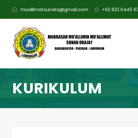
muallimatsundra@gmail.com
+62 822 6445 6
KURIKULUM