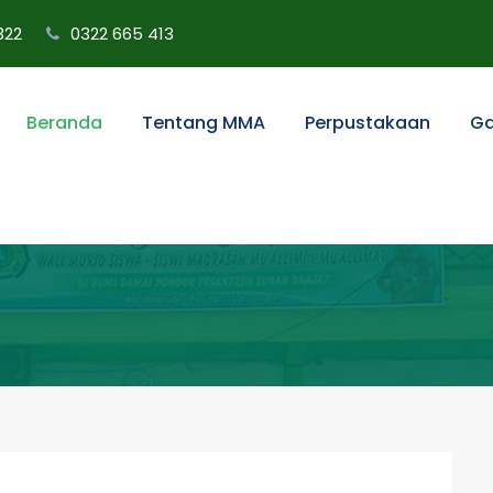
322
0322 665 413
Beranda
Tentang MMA
Perpustakaan
Ga